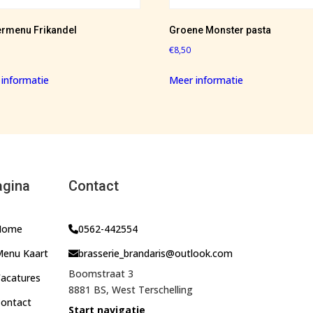
ermenu Frikandel
Groene Monster pasta
€
8,50
informatie
Meer informatie
agina
Contact
Home
0562-442554
enu Kaart
brasserie_brandaris@outlook.com
Boomstraat 3
acatures
8881 BS, West Terschelling
ontact
Start navigatie